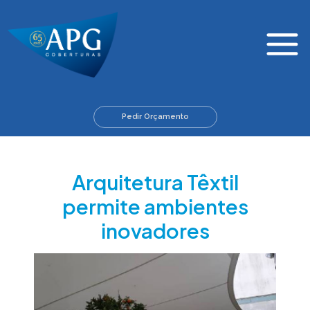
Skip
Main
to
Menu
content
Pedir Orçamento
Arquitetura Têxtil
permite ambientes
inovadores