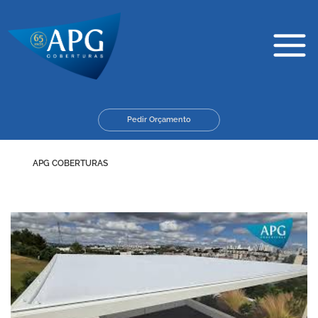
Skip
Main
to
Menu
content
Pedir Orçamento
APG COBERTURAS