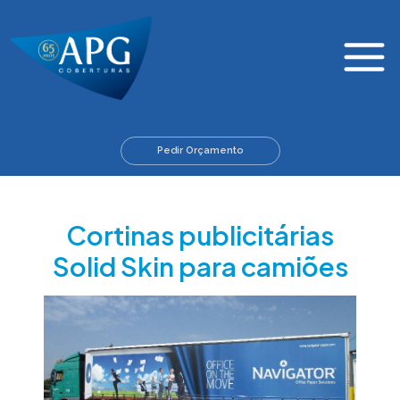
Skip
Main
to
Menu
content
Pedir Orçamento
Cortinas publicitárias
Solid Skin para camiões